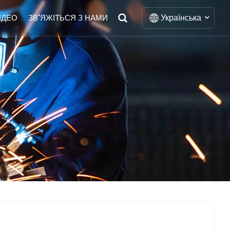
Українська
ІДЕО
ЗВ'ЯЖІТЬСЯ З НАМИ
English
Français
Deutsch
Italiano
Русский
Español
Português
Nederlands