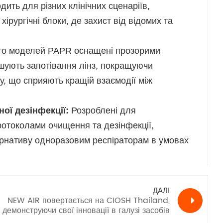
дить для різних клінічних сценаріїв,
ірургічні блоки, де захист від відомих та
то моделей PAPR оснащені прозорими
шують запотівання лінз, покращуючи
ку, що сприяють кращій взаємодії між
ої дезінфекції:
Розроблені для
ротоколами очищення та дезінфекції,
рнативу одноразовим респіраторам в умовах
ДАЛІ
NEW AIR повертається на CIOSH Thailand,
демонструючи свої інновації в галузі засобів
індивідуального захисту вдруге