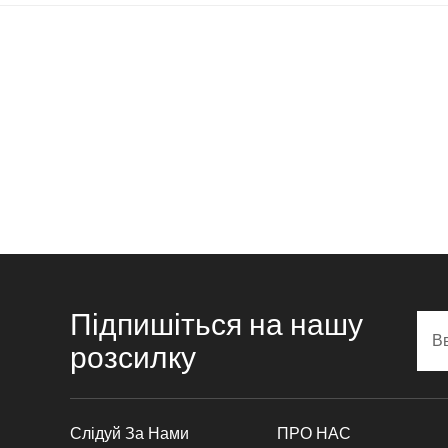
& CUTTING FAIR
Підпишіться на нашу
розсилку
Слідуй За Нами
ПРО НАС