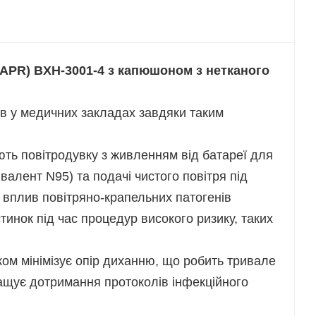
Polski
Українська
APR) BXH-3001-4 з капюшоном з нетканого
в у медичних закладах завдяки таким
ть повітродувку з живленням від батареї для
валент N95) та подачі чистого повітря під
 вплив повітряно-крапельних патогенів
стинок під час процедур високого ризику, таких
ком мінімізує опір диханню, що робить тривале
ащує дотримання протоколів інфекційного