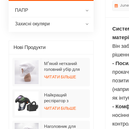
June
ПАПР
Захисні окуляри
Систе
матер
Він за
Нові Продукти
рішенн
- Пос
М'який нетканий
головний убір для
прокач
респіраторів з
ЧИТАТИ БІЛЬШЕ
позити
примусовим подачею
повітря TH3 зі
(напри
шлангом
Найкращий
як інт
респіратор з
очищенням повітря та
- Комф
ЧИТАТИ БІЛЬШЕ
відкидними
носінн
шоломами з
автоматичним
контро
Наголовник для