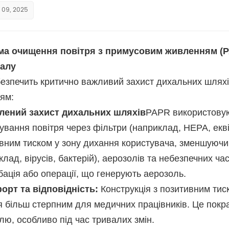
 09, 2025
ма очищення повітря з примусовим живленням (P
іалу
безпечить критично важливий захист дихальних шляхі
ям:
илений захист дихальних шляхів
PAPR використовую
ування повітря через фільтри (наприклад, HEPA, екві
вним тиском у зону дихання користувача, зменшуючи
клад, вірусів, бактерій), аерозолів та небезпечних ча
убація або операції, що генерують аерозоль.
орт та відповідність:
Конструкція з позитивним тис
я більш стерпним для медичних працівників. Це покр
лю, особливо під час тривалих змін.