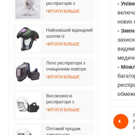
затемненням
респіраторів з
- Унів
примусовим
ЧИТАТИ БІЛЬШЕ
включа
живленням від
повітря TH3 зі
нових 
шлангом
Найновіший відкидний
- Змен
шолом із
захисн
автоматичним
ЧИТАТИ БІЛЬШЕ
затемненням для
видимі
респіратора з
медичн
очищенням повітря
Легкі респіратори з
- Можл
очищенням повітря
BXH-3001 з
багато
ЧИТАТИ БІЛЬШЕ
індивідуальним
респір
логотипом TH3 та
зварювальною
обмеже
Високоякісні
маскою
респіратори з
коротким капюшоном
ЧИТАТИ БІЛЬШЕ
BXH-3001-5 з
примусовим
очищенням повітря
Оптовий продаж
заводських