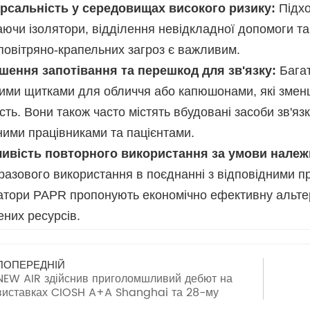
ерсальність у середовищах високого ризику:
Підхо
ючи ізолятори, відділення невідкладної допомоги та х
повітряно-крапельних загроз є важливим.
шення запотівання та перешкод для зв'язку:
Бага
ими щитками для обличчя або капюшонами, які змен
сть. Вони також часто містять вбудовані засоби зв'яз
ими працівниками та пацієнтами.
ивість повторного використання за умови належн
разового використання в поєднанні з відповідними п
атори PAPR пропонують економічно ефективну альте
них ресурсів.
ПОПЕРЕДНІЙ
NEW AIR здійснив приголомшливий дебют на
виставках CIOSH A+A Shanghai та 28-му
виставковому ярмарку BEIJING ESSEN WELDING